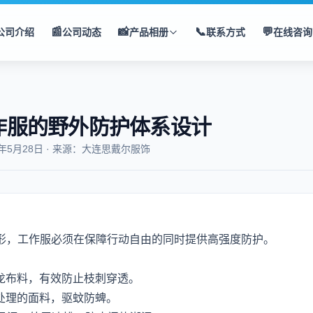
📰
📸
📞
💬
公司介绍
公司动态
产品相册
联系方式
在线咨询
作服的野外防护体系设计
5年5月28日 · 来源：大连思戴尔服饰
形，工作服必须在保障行动自由的同时提供高强度防护。
尼龙布料，有效防止枝刺穿透。
酯）处理的面料，驱蚊防蜱。