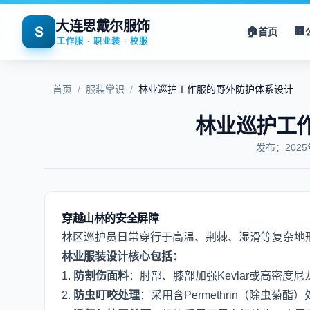
大连思戴尔服饰
S
🏠
🏢
首页
工作服 · 职业装 · 校服
首页
/
服装常识
/
林业巡护工作服的野外防护体系设计
林业巡护工
发布：202
穿越山林的安全屏障
林区巡护员日常穿行于高温、荆棘、湿滑等复杂地
林业服装设计核心包括：
1.
防割伤面料
：肘部、膝部加强Kevlar或高密度
2.
防虫叮咬处理
：采用含Permethrin（除虫菊