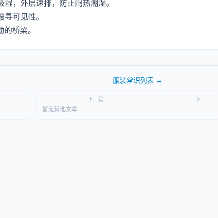
吸湿，外层速排，防止闷热潮湿。
搜寻可见性。
动的桥梁。
服装常识
列表 →
下一篇
暂无其他文章