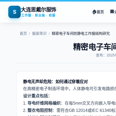
大连思戴尔服饰
S
🏠
🏢
首页
工作服 · 职业装 · 校服
首页
/
服装常识
/
精密电子车间防静电工作服结构研究
精密电子车
发布：202
静电无声却危险：如何通过穿着应对
在高精密电子制造环境中，人体静电可引发电路损
设计重点包括：
1.
导电纤维网格编织
：在每5mm交叉方向嵌入导
2.
整衣电阻控制
：需符合GB 12014或IEC 6134