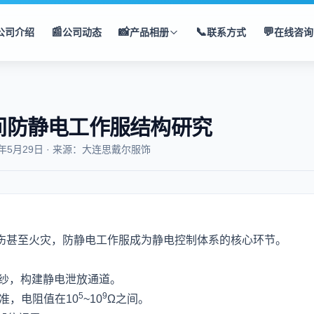
📰
📸
📞
💬
公司介绍
公司动态
产品相册
联系方式
在线咨询
间防静电工作服结构研究
5年5月29日 · 来源：大连思戴尔服饰
伤甚至火灾，防静电工作服成为静电控制体系的核心环节。
电纱，构建静电泄放通道。
5
9
0标准，电阻值在10
~10
Ω之间。