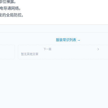
部位裸露。
静电导通网络。
发的全局防控。
服装常识
列表 →
下一篇
暂无其他文章