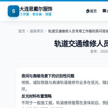
大连思戴尔服饰
S
🏠
🏢
首页
工作服 · 职业装 · 校服
首页
/
服装常识
/
轨道交通维修人员专用工作服的高可视
轨道交通维修人
发布：202
夜间与高噪场景下的识别性问题
地铁、城际铁路与高速轨道维修作业多在低光、隧道
环。
反光材料布置策略
不同于一般施工服，轨道维修服需在身体前后、侧