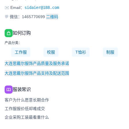
✉️
Email：
sidaier@188.com
💬
微信：1465770699
二维码
如何订购
产品分类：
工作服
校服
T恤衫
制服
大连思戴尔服饰产品质量及服务承诺
大连思戴尔服饰产品支持及配送范围
服装常识
客户为什么愿意长期合作
工作服报价低却难成交
企业采购工装最看重什么