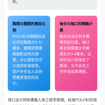
形。
胸围与腰围的黄金比
袖长与袖口的精确计
例
算
POLO衫的胸围应该
袖长应该达到手腕
比实际胸围大8-12
骨突起位置，袖口
厘米，腰围则需要
周长则需要比手腕
根据职业特点调
周长大3-4厘米。这
整。办公室职员可
样的设计既保证了
以选择修身版型，
美观，又不会在工
而户外作业人员则
作中造成束缚感。
需要更宽松的设
计。
领口设计同样遵循人体工程学原理。标准POLO衫的领