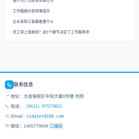
客户为什么愿意长期合作
工作服报价低却难成交
企业采购工装最看重什么
员工穿上就抱怨？这5个细节决定了工作服寿命
联系信息
📍
地址：大连保税区中轻大厦8号楼
地图
📞
电话：
（0411）87573851
✉️
Email：
sidaier@188.com
💬
微信：1465770699
二维码