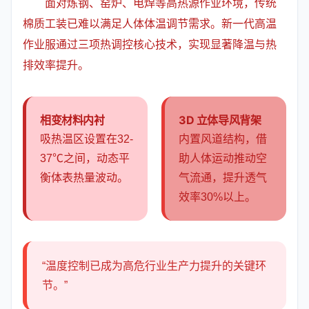
面对炼钢、窑炉、电焊等高热源作业环境，传统
棉质工装已难以满足人体体温调节需求。新一代高温
作业服通过三项热调控核心技术，实现显著降温与热
排效率提升。
相变材料内衬
3D 立体导风背架
吸热温区设置在32-
内置风道结构，借
37℃之间，动态平
助人体运动推动空
衡体表热量波动。
气流通，提升透气
效率30%以上。
“温度控制已成为高危行业生产力提升的关键环
节。”