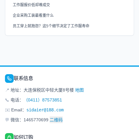
工作服报价低却难成交
企业采购工装最看重什么
员工穿上就抱怨？这5个细节决定了工作服寿命
联系信息
📍
地址：大连保税区中轻大厦8号楼
地图
📞
电话：
（0411）87573851
✉️
Email：
sidaier@188.com
💬
微信：1465770699
二维码
如何订购