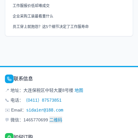
工作服报价低却难成交
企业采购工装最看重什么
员工穿上就抱怨？这5个细节决定了工作服寿命
联系信息
📍
地址：大连保税区中轻大厦8号楼
地图
📞
电话：
（0411）87573851
✉️
Email：
sidaier@188.com
💬
微信：1465770699
二维码
如何订购