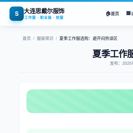
大连思戴尔服饰
S
🏠
🏢
首页
工作服 · 职业装 · 校服
首页
/
服装常识
/
夏季工作服选购：避开闷热误区
夏季工作
发布：202