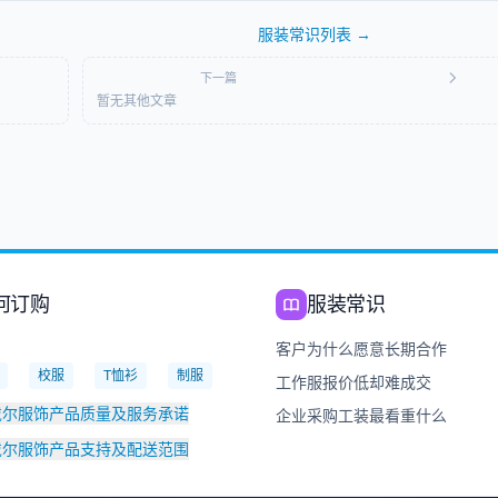
服装常识
列表 →
下一篇
暂无其他文章
何订购
服装常识
：
客户为什么愿意长期合作
校服
T恤衫
制服
工作服报价低却难成交
戴尔服饰产品质量及服务承诺
企业采购工装最看重什么
戴尔服饰产品支持及配送范围