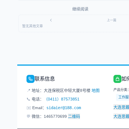
继续阅读
上一篇
暂无其他文章
联系信息
如
产品分类
📍
地址：大连保税区中轻大厦8号楼
地图
工作服
📞
电话：
（0411）87573851
大连思
✉️
Email：
sidaier@188.com
💬
微信：1465770699
二维码
大连思