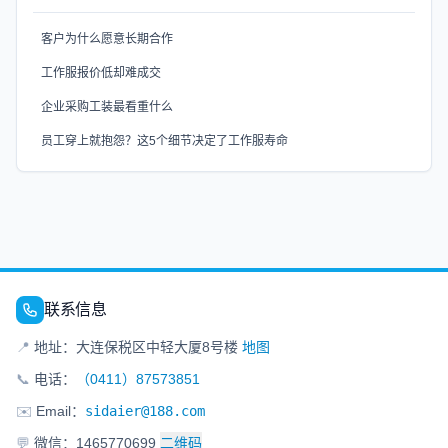
客户为什么愿意长期合作
工作服报价低却难成交
企业采购工装最看重什么
员工穿上就抱怨？这5个细节决定了工作服寿命
联系信息
📍
地址：大连保税区中轻大厦8号楼
地图
📞
电话：
（0411）87573851
✉️
Email：
sidaier@188.com
💬
微信：1465770699
二维码