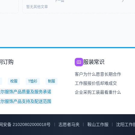
下一篇
暂无其他文章
何订购
服装常识
：
客户为什么愿意长期合作
校服
T恤衫
制服
工作服报价低却难成交
戴尔服饰产品质量及服务承诺
企业采购工装最看重什么
戴尔服饰产品支持及配送范围
安备 21020802000018号
志愿者马夹
鞍山工作服
沈阳工作