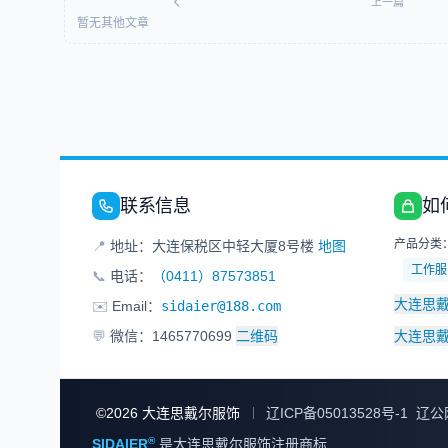
上一篇
暂无其他文章
联系信息
如
产品分类
📍
地址：大连保税区中轻大厦8号楼
地图
工作服
📞
电话：
（0411）87573851
大连思
✉️
Email：
sidaier@188.com
💬
微信：1465770699
二维码
大连思
©
2026
大连思戴尔服饰
辽ICP备05013528号-1
辽公网
®
SIDAIER
是大连思戴尔服饰注册商标