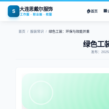
大连思戴尔服饰
S
🏠
🏢
首页
工作服 · 职业装 · 校服
首页
/
服装常识
/
绿色工装：环保与效能并重
绿色工
发布：202