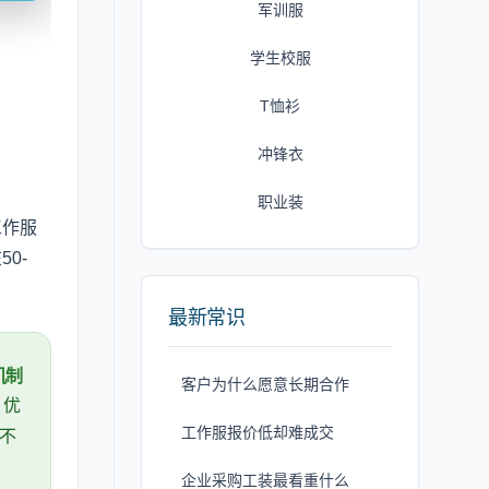
军训服
学生校服
T恤衫
冲锋衣
职业装
工作服
0-
最新常识
机制
客户为什么愿意长期合作
。优
工作服报价低却难成交
而不
企业采购工装最看重什么