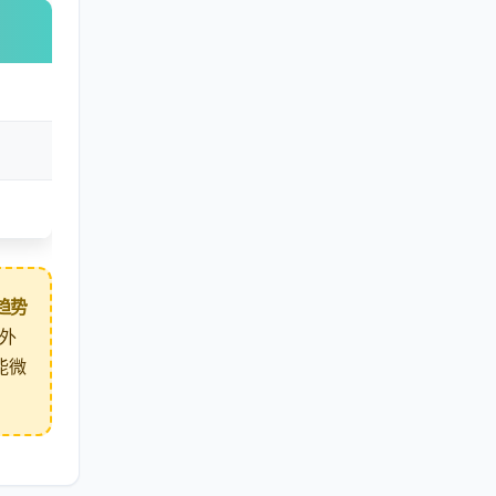
趋势
外
能微