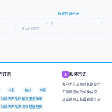
服装常识
列表 →
下一篇
暂无其他文章
何订购
服装常识
：
客户为什么愿意长期合作
校服
T恤衫
制服
工作服报价低却难成交
戴尔服饰产品质量及服务承诺
企业采购工装最看重什么
戴尔服饰产品支持及配送范围