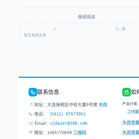
继续阅读
上一篇
暂无其他文章
联系信息
如
产品分类
📍
地址：大连保税区中轻大厦8号楼
地图
工作服
📞
电话：
（0411）87573851
大连思
✉️
Email：
sidaier@188.com
💬
微信：1465770699
二维码
大连思