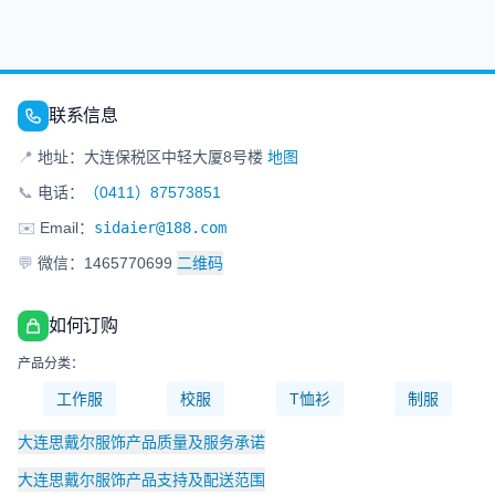
联系信息
📍
地址：大连保税区中轻大厦8号楼
地图
📞
电话：
（0411）87573851
✉️
Email：
sidaier@188.com
💬
微信：1465770699
二维码
如何订购
产品分类：
工作服
校服
T恤衫
制服
大连思戴尔服饰产品质量及服务承诺
大连思戴尔服饰产品支持及配送范围