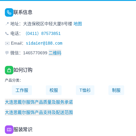
联系信息
📍
地址：大连保税区中轻大厦8号楼
地图
📞
电话：
（0411）87573851
✉️
Email：
sidaier@188.com
💬
微信：1465770699
二维码
如何订购
产品分类：
工作服
校服
T恤衫
制服
大连思戴尔服饰产品质量及服务承诺
大连思戴尔服饰产品支持及配送范围
服装常识