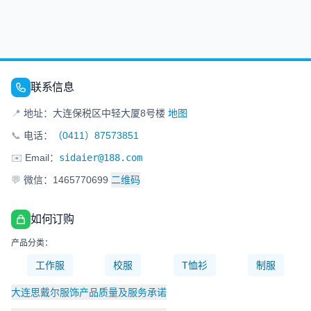
联系信息
📍
地址：大连保税区中轻大厦8号楼
地图
📞
电话：
（0411）87573851
✉️
Email：
sidaier@188.com
💬
微信：1465770699
二维码
如何订购
产品分类：
工作服
校服
T恤衫
制服
大连思戴尔服饰产品质量及服务承诺