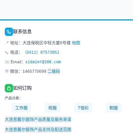
联系信息
📍
地址：大连保税区中轻大厦8号楼
地图
📞
电话：
（0411）87573851
✉️
Email：
sidaier@188.com
💬
微信：1465770699
二维码
如何订购
产品分类：
工作服
校服
T恤衫
制服
大连思戴尔服饰产品质量及服务承诺
大连思戴尔服饰产品支持及配送范围