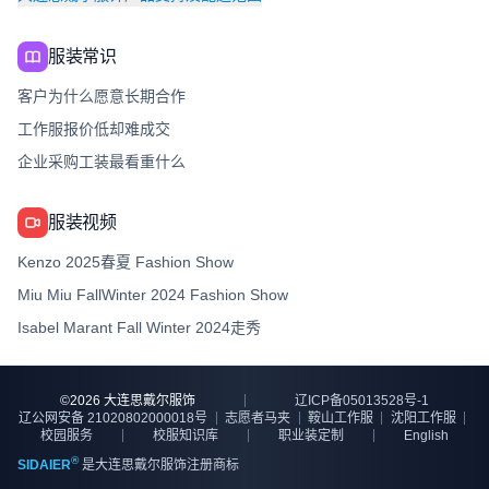
服装常识
客户为什么愿意长期合作
工作服报价低却难成交
企业采购工装最看重什么
服装视频
Kenzo 2025春夏 Fashion Show
Miu Miu FallWinter 2024 Fashion Show
Isabel Marant Fall Winter 2024走秀
©
2026
大连思戴尔服饰
辽ICP备05013528号-1
辽公网安备 21020802000018号
志愿者马夹
鞍山工作服
沈阳工作服
校园服务
校服知识库
职业装定制
English
®
SIDAIER
是大连思戴尔服饰注册商标