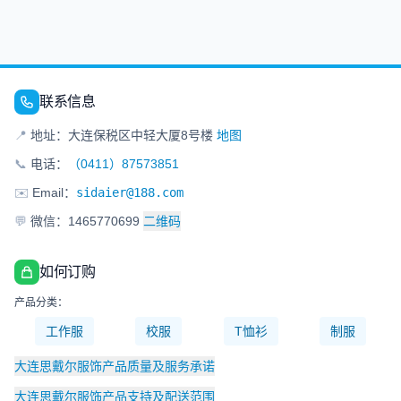
联系信息
📍
地址：大连保税区中轻大厦8号楼
地图
📞
电话：
（0411）87573851
✉️
Email：
sidaier@188.com
💬
微信：1465770699
二维码
如何订购
产品分类：
工作服
校服
T恤衫
制服
大连思戴尔服饰产品质量及服务承诺
大连思戴尔服饰产品支持及配送范围