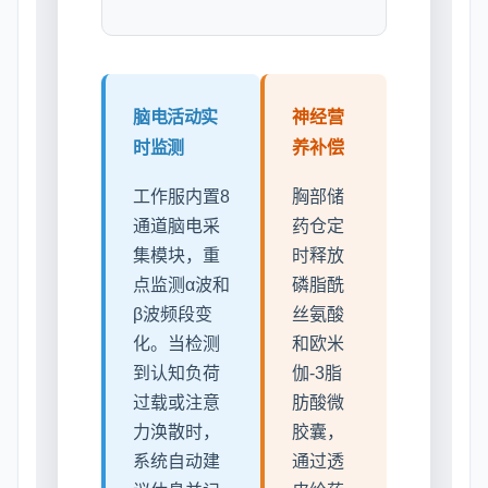
脑电活动实
神经营
时监测
养补偿
工作服内置8
胸部储
通道脑电采
药仓定
集模块，重
时释放
点监测α波和
磷脂酰
β波频段变
丝氨酸
化。当检测
和欧米
到认知负荷
伽-3脂
过载或注意
肪酸微
力涣散时，
胶囊，
系统自动建
通过透