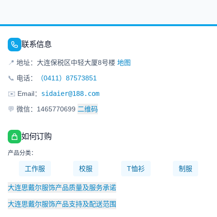
联系信息
📍
地址：大连保税区中轻大厦8号楼
地图
📞
电话：
（0411）87573851
✉️
Email：
sidaier@188.com
💬
微信：1465770699
二维码
如何订购
产品分类：
工作服
校服
T恤衫
制服
大连思戴尔服饰产品质量及服务承诺
大连思戴尔服饰产品支持及配送范围