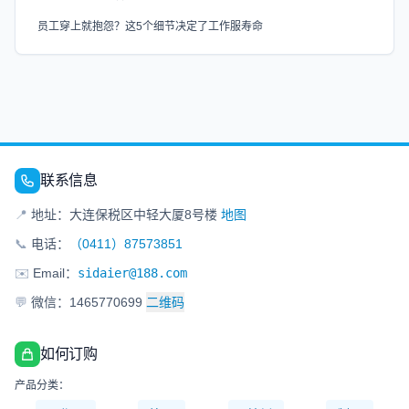
员工穿上就抱怨？这5个细节决定了工作服寿命
联系信息
📍
地址：大连保税区中轻大厦8号楼
地图
📞
电话：
（0411）87573851
✉️
Email：
sidaier@188.com
💬
微信：1465770699
二维码
如何订购
产品分类：