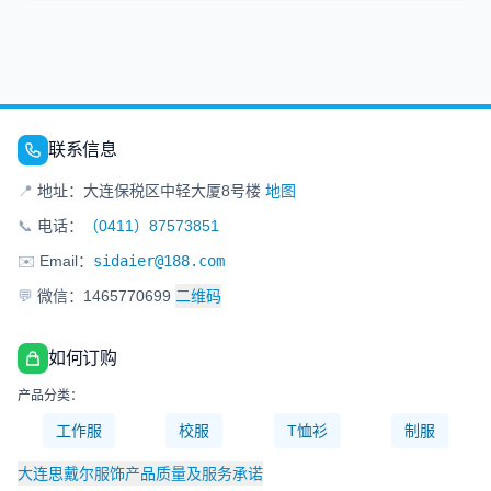
联系信息
📍
地址：大连保税区中轻大厦8号楼
地图
📞
电话：
（0411）87573851
✉️
Email：
sidaier@188.com
💬
微信：1465770699
二维码
如何订购
产品分类：
工作服
校服
T恤衫
制服
大连思戴尔服饰产品质量及服务承诺