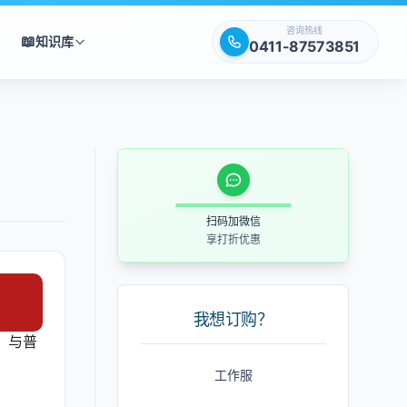
咨询热线
📖
知识库
0411-87573851
扫码加微信
享打折优惠
我想订购？
。与普
工作服