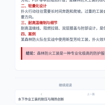
芳纶、PBI 等本质阻燃纤维，是森林防火工装的
二、轻量化设计
扑火行动往往需要长时间奔跑和爬坡。过重的工装
要方向。
三、耐高温缝制与细节
耐高温缝线、阻燃拉链、双层膝盖与肘部设计，是
四、案例
某森林防火队在实战中使用新型芳纶工装，扑火效率提
结论：
森林防火工装是一种专业化极高的防护服
继续阅读
上一篇
水下作业工装的耐压与隔热创新