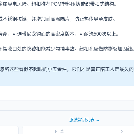
金属导电风险。纽扣推荐POM塑料压铸或织带扣式结构。
或不锈钢拉链，并增加耐高温隔片，防止热传导至皮肤。
命，可选带尼龙钩面的高密度版本，可耐洗500次以上。
下摆收口处的隐藏扣能减少勾挂事故。纽扣孔应做防撕裂加固线
别忽略这些看似不起眼的小五金件，它们才是真正陪工人走最久的
服装常识
列表 →
下一篇