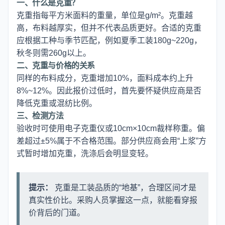
一、什么是克重？
克重指每平方米面料的重量，单位是g/m²。克重越
高，布料越厚实，但并不代表品质更好。合适的克重
应根据工种与季节匹配，例如夏季工装180g~220g，
秋冬则需260g以上。
二、克重与价格的关系
同样的布料成分，克重增加10%，面料成本约上升
8%~12%。因此报价过低时，首先要怀疑供应商是否
降低克重或混纺比例。
三、检测方法
验收时可使用电子克重仪或10cm×10cm裁样称重。偏
差超过±5%属于不合格范围。部分供应商会用“上浆”方
式暂时增加克重，洗涤后会明显变轻。
提示：
克重是工装品质的“地基”，合理区间才是
真实性价比。采购人员掌握这一点，就能看穿报
价背后的门道。