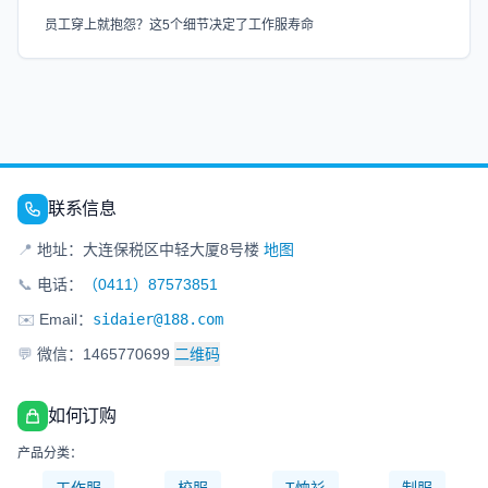
员工穿上就抱怨？这5个细节决定了工作服寿命
联系信息
📍
地址：大连保税区中轻大厦8号楼
地图
📞
电话：
（0411）87573851
✉️
Email：
sidaier@188.com
💬
微信：1465770699
二维码
如何订购
产品分类：