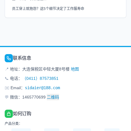
员工穿上就抱怨？这5个细节决定了工作服寿命
联系信息
📍
地址：大连保税区中轻大厦8号楼
地图
📞
电话：
（0411）87573851
✉️
Email：
sidaier@188.com
💬
微信：1465770699
二维码
如何订购
产品分类：