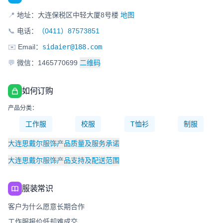
📍
地址：大连保税区中轻大厦8号楼
地图
📞
电话：
（0411）87573851
✉️
Email：
sidaier@188.com
💬
微信：1465770699
二维码
如何订购
产品分类：
工作服
校服
T恤衫
制服
大连思戴尔服饰产品质量及服务承诺
大连思戴尔服饰产品支持及配送范围
服装常识
客户为什么愿意长期合作
工作服报价低却难成交