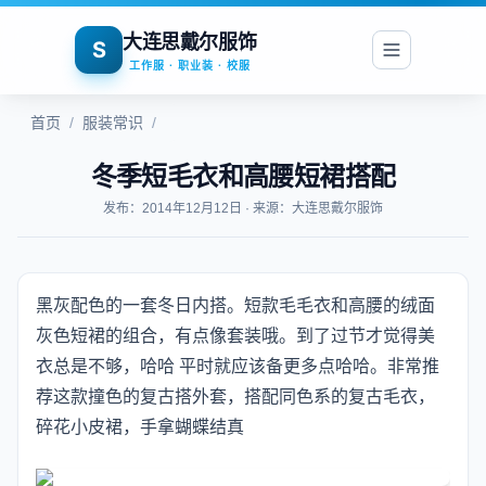
大连思戴尔服饰
S
工作服 · 职业装 · 校服
首页
/
服装常识
/
冬季短毛衣和高腰短裙搭配
发布：2014年12月12日 · 来源：大连思戴尔服饰
黑灰配色的一套冬日内搭。短款毛毛衣和高腰的绒面
灰色短裙的组合，有点像套装哦。到了过节才觉得美
衣总是不够，哈哈 平时就应该备更多点哈哈。非常推
荐这款撞色的复古搭外套，搭配同色系的复古毛衣，
碎花小皮裙，手拿蝴蝶结真