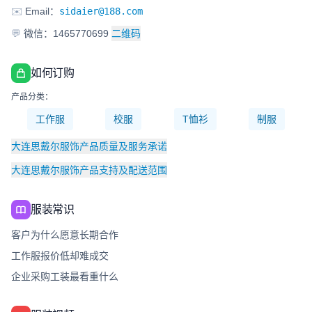
✉️
Email：
sidaier@188.com
💬
微信：1465770699
二维码
如何订购
产品分类：
工作服
校服
T恤衫
制服
大连思戴尔服饰产品质量及服务承诺
大连思戴尔服饰产品支持及配送范围
服装常识
客户为什么愿意长期合作
工作服报价低却难成交
企业采购工装最看重什么