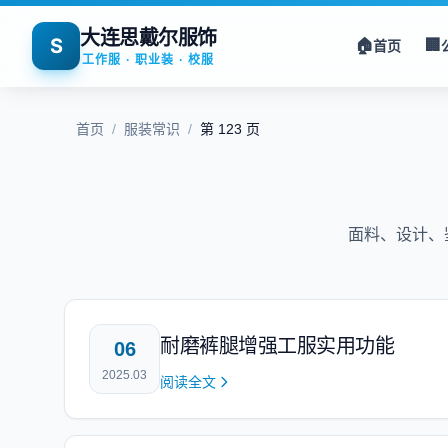
大连思戴尔服饰
S
🏠
🏢
首页
工作服 · 职业装 · 校服
首页
/
服装常识
/
第 123 页
面料、设计、
耐磨裤腿增强工服实用功能
06
2025.03
阅读全文