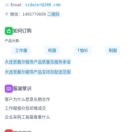
✉️
Email：
sidaier@188.com
💬
微信：1465770699
二维码
如何订购
产品分类：
工作服
校服
T恤衫
制服
大连思戴尔服饰产品质量及服务承诺
大连思戴尔服饰产品支持及配送范围
服装常识
客户为什么愿意长期合作
工作服报价低却难成交
企业采购工装最看重什么