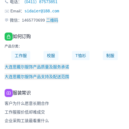
📞
电话：
（0411）87573851
✉️
Email：
sidaier@188.com
💬
微信：1465770699
二维码
如何订购
产品分类：
工作服
校服
T恤衫
制服
大连思戴尔服饰产品质量及服务承诺
大连思戴尔服饰产品支持及配送范围
服装常识
客户为什么愿意长期合作
工作服报价低却难成交
企业采购工装最看重什么