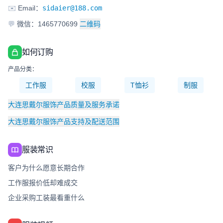
✉️
Email：
sidaier@188.com
💬
微信：1465770699
二维码
如何订购
产品分类：
工作服
校服
T恤衫
制服
大连思戴尔服饰产品质量及服务承诺
大连思戴尔服饰产品支持及配送范围
服装常识
客户为什么愿意长期合作
工作服报价低却难成交
企业采购工装最看重什么