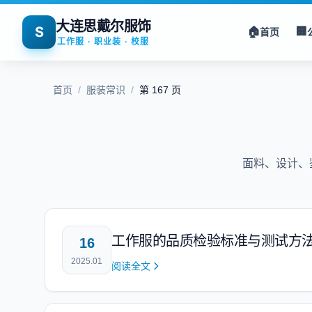
大连思戴尔服饰
S
🏠
🏢
首页
工作服 · 职业装 · 校服
首页
/
服装常识
/
第 167 页
面料、设计、
工作服的品质检验标准与测试方
16
2025.01
阅读全文