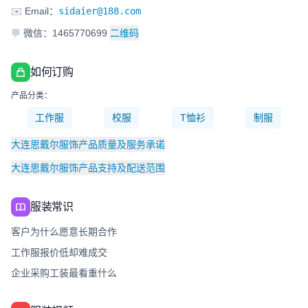
✉️
Email：
sidaier@188.com
💬
微信：1465770699
二维码
如何订购
产品分类：
工作服
校服
T恤衫
制服
大连思戴尔服饰产品质量及服务承诺
大连思戴尔服饰产品支持及配送范围
服装常识
客户为什么愿意长期合作
工作服报价低却难成交
企业采购工装最看重什么