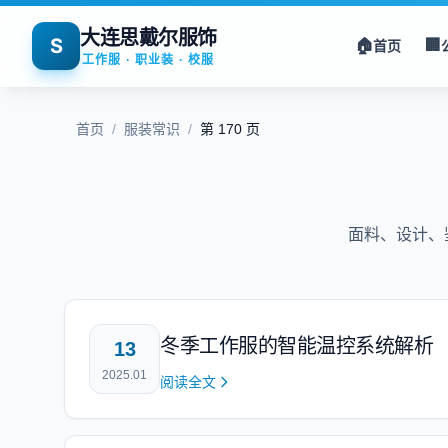
大连思戴尔服饰
S
🏠
🏢
首页
工作服 · 职业装 · 校服
首页
/
服装常识
/
第 170 页
面料、设计、
冬季工作服的智能温控系统解析
13
2025.01
阅读全文