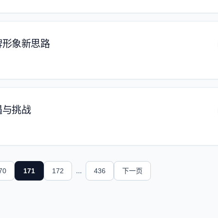
牌形象新思路
遇与挑战
...
70
171
172
436
下一页