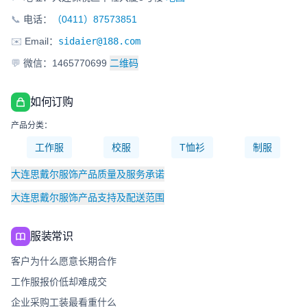
📞
电话：
（0411）87573851
✉️
Email：
sidaier@188.com
💬
微信：1465770699
二维码
如何订购
产品分类：
工作服
校服
T恤衫
制服
大连思戴尔服饰产品质量及服务承诺
大连思戴尔服饰产品支持及配送范围
服装常识
客户为什么愿意长期合作
工作服报价低却难成交
企业采购工装最看重什么