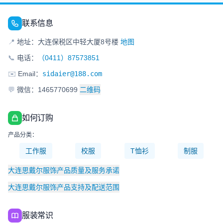
联系信息
📍
地址：大连保税区中轻大厦8号楼
地图
📞
电话：
（0411）87573851
✉️
Email：
sidaier@188.com
💬
微信：1465770699
二维码
如何订购
产品分类：
工作服
校服
T恤衫
制服
大连思戴尔服饰产品质量及服务承诺
大连思戴尔服饰产品支持及配送范围
服装常识