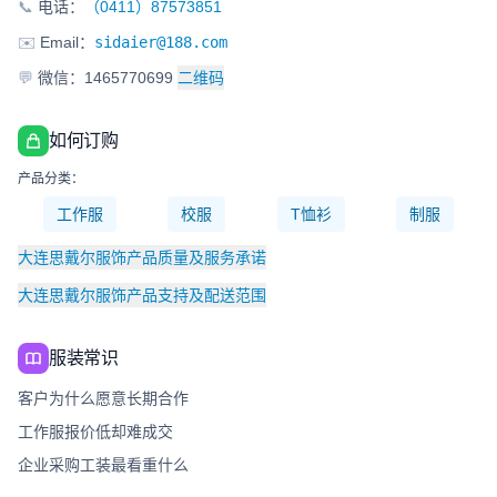
📞
电话：
（0411）87573851
✉️
Email：
sidaier@188.com
💬
微信：1465770699
二维码
如何订购
产品分类：
工作服
校服
T恤衫
制服
大连思戴尔服饰产品质量及服务承诺
大连思戴尔服饰产品支持及配送范围
服装常识
客户为什么愿意长期合作
工作服报价低却难成交
企业采购工装最看重什么