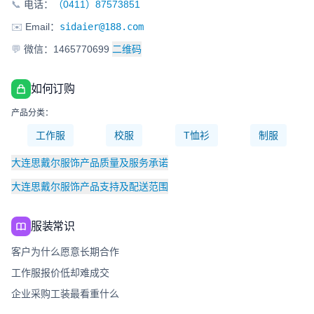
📞
电话：
（0411）87573851
✉️
Email：
sidaier@188.com
💬
微信：1465770699
二维码
如何订购
产品分类：
工作服
校服
T恤衫
制服
大连思戴尔服饰产品质量及服务承诺
大连思戴尔服饰产品支持及配送范围
服装常识
客户为什么愿意长期合作
工作服报价低却难成交
企业采购工装最看重什么