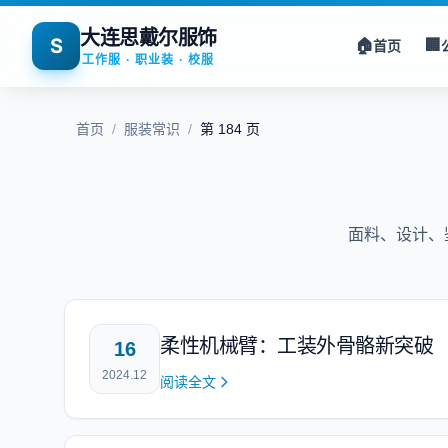
大连思戴尔服饰
S
🏠
🏢
首页
工作服 · 职业装 · 校服
首页
/
服装常识
/
第 184 页
面料、设计、
柔性机械臂：工装外骨骼新突破
16
2024.12
阅读全文