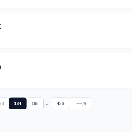
准
新
...
83
184
185
436
下一页