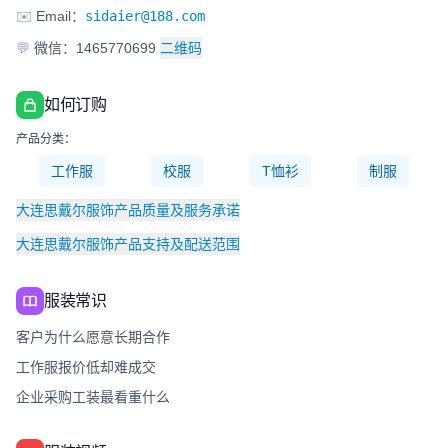
✉️
Email：
sidaier@188.com
💬
微信：1465770699
二维码
如何订购
产品分类：
工作服
校服
T恤衫
制服
大连思戴尔服饰产品质量及服务承诺
大连思戴尔服饰产品支持及配送范围
服装常识
客户为什么愿意长期合作
工作服报价低却难成交
企业采购工装最看重什么