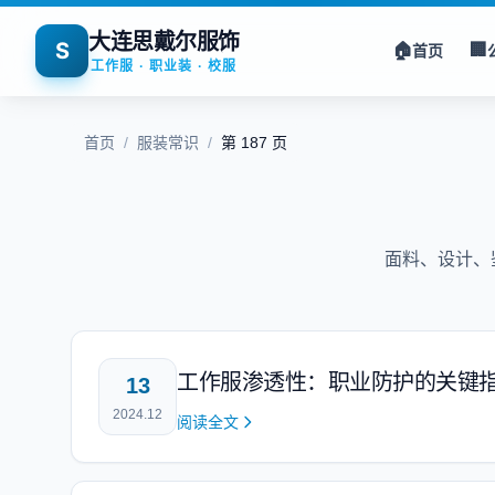
大连思戴尔服饰
S
🏠
🏢
首页
工作服 · 职业装 · 校服
首页
/
服装常识
/
第 187 页
面料、设计、
工作服渗透性：职业防护的关键
13
2024.12
阅读全文