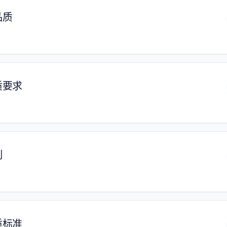
品质
质要求
制
质标准