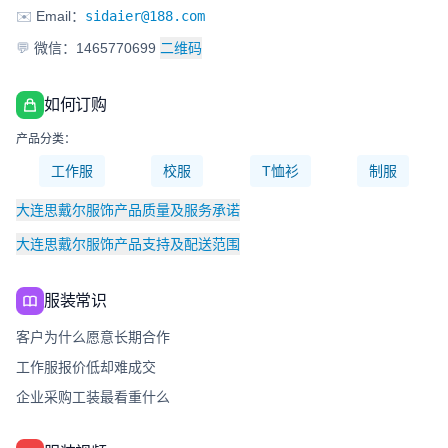
✉️
Email：
sidaier@188.com
💬
微信：1465770699
二维码
如何订购
产品分类：
工作服
校服
T恤衫
制服
大连思戴尔服饰产品质量及服务承诺
大连思戴尔服饰产品支持及配送范围
服装常识
客户为什么愿意长期合作
工作服报价低却难成交
企业采购工装最看重什么