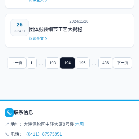
阅读全文
2024/11/26
26
团体服装细节工艺大揭秘
2024.11
阅读全文
上一页
1
...
193
194
195
...
436
下一页
联系信息
📍
地址：大连保税区中轻大厦8号楼
地图
📞
电话：
（0411）87573851