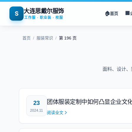
大连思戴尔服饰
S
🏠
🏢
首页
工作服 · 职业装 · 校服
首页
/
服装常识
/
第 196 页
面料、设计、
团体服装定制中如何凸显企业文
23
2024.11
阅读全文