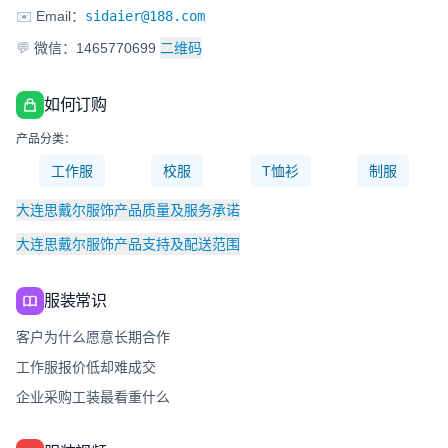
✉️
Email：
sidaier@188.com
💬
微信：1465770699
二维码
如何订购
产品分类：
工作服
校服
T恤衫
制服
大连思戴尔服饰产品质量及服务承诺
大连思戴尔服饰产品支持及配送范围
服装常识
客户为什么愿意长期合作
工作服报价低却难成交
企业采购工装最看重什么