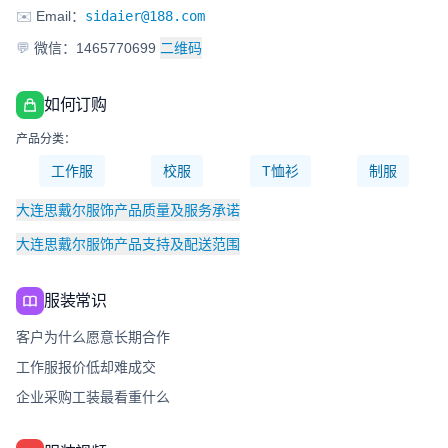
✉️
Email：
sidaier@188.com
💬
微信：1465770699
二维码
如何订购
产品分类：
工作服
校服
T恤衫
制服
大连思戴尔服饰产品质量及服务承诺
大连思戴尔服饰产品支持及配送范围
服装常识
客户为什么愿意长期合作
工作服报价低却难成交
企业采购工装最看重什么