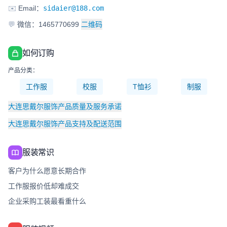
✉️
Email：
sidaier@188.com
💬
微信：1465770699
二维码
如何订购
产品分类：
工作服
校服
T恤衫
制服
大连思戴尔服饰产品质量及服务承诺
大连思戴尔服饰产品支持及配送范围
服装常识
客户为什么愿意长期合作
工作服报价低却难成交
企业采购工装最看重什么