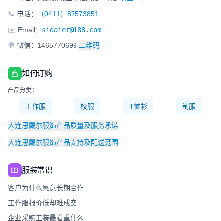
📞
电话：
（0411）87573851
✉️
Email：
sidaier@188.com
💬
微信：1465770699
二维码
如何订购
产品分类：
工作服
校服
T恤衫
制服
大连思戴尔服饰产品质量及服务承诺
大连思戴尔服饰产品支持及配送范围
服装常识
客户为什么愿意长期合作
工作服报价低却难成交
企业采购工装最看重什么