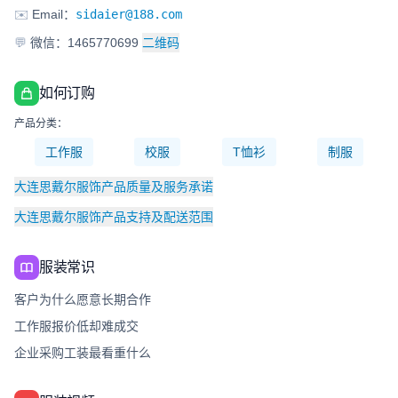
✉️
Email：
sidaier@188.com
💬
微信：1465770699
二维码
如何订购
产品分类：
工作服
校服
T恤衫
制服
大连思戴尔服饰产品质量及服务承诺
大连思戴尔服饰产品支持及配送范围
服装常识
客户为什么愿意长期合作
工作服报价低却难成交
企业采购工装最看重什么