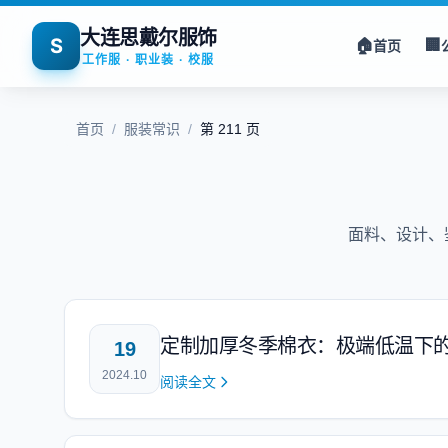
大连思戴尔服饰
S
🏠
🏢
首页
工作服 · 职业装 · 校服
首页
/
服装常识
/
第 211 页
面料、设计、
定制加厚冬季棉衣：极端低温下
19
2024.10
阅读全文