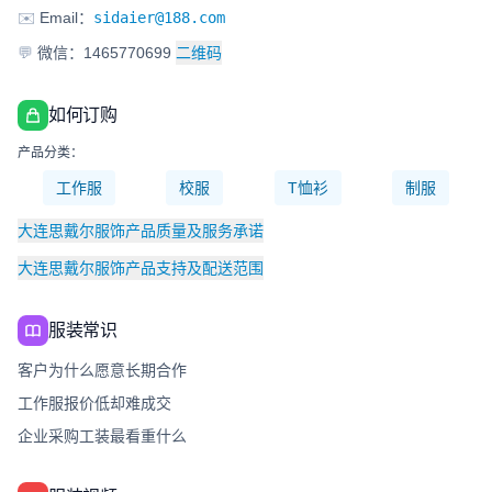
✉️
Email：
sidaier@188.com
💬
微信：1465770699
二维码
如何订购
产品分类：
工作服
校服
T恤衫
制服
大连思戴尔服饰产品质量及服务承诺
大连思戴尔服饰产品支持及配送范围
服装常识
客户为什么愿意长期合作
工作服报价低却难成交
企业采购工装最看重什么